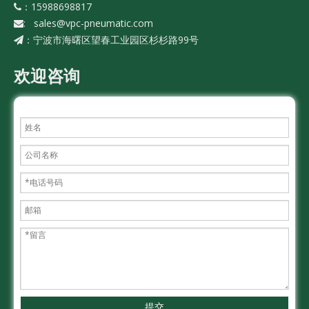
：15988698817

:
sales@vpc-pneumatic.com

宁波市海曙区望春工业园区杉杉路99号
：
欢迎咨询
提交