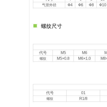
气管外径
Ф4
Ф6
Ф8
Ф10
■
螺纹尺寸
代号
M5
M6
M
M5×0.8
M6×1.0
M8×
螺纹
代号
01
R1/8
螺纹