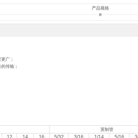
产品规格
景更广；
号的传输；
英制管
12
14
16
5/32
3/16
1/14
5/16
3