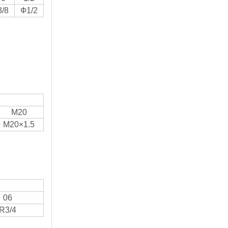
/8
Ф1/2
M20
M20×1.5
06
R3/4