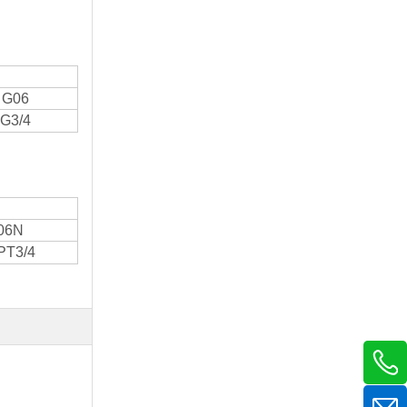
G06
G3/4
06N
PT3/4