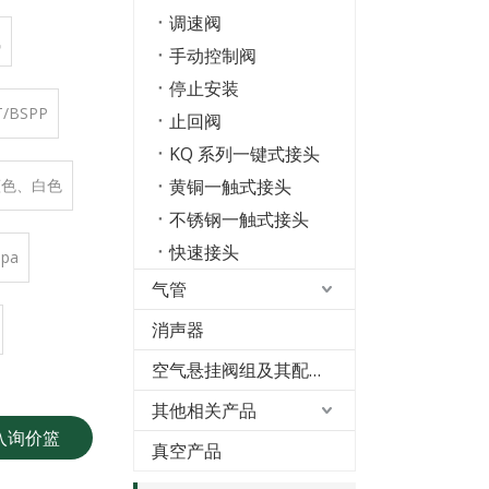
调速阀
气
手动控制阀
停止安装
T/BSPP
止回阀
KQ 系列一键式接头
蓝色、白色
黄铜一触式接头
不锈钢一触式接头
快速接头
Mpa
气管
消声器
空气悬挂阀组及其配件
其他相关产品
入询价篮
真空产品