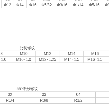
Ф12
Ф14
Ф16
Ф5/32
Ф3/16
Ф1/14
Ф5/16
Ф3
公制螺纹
8
M10
M12
M14
M16
1.0
M10×1.0
M12×1.25
M14×1.5
M16×1.5
55°锥形螺纹
02
03
04
R1/4
R3/8
R1/2