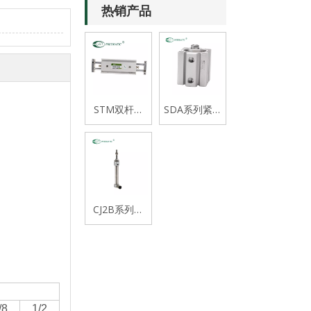
热销产品
STM双杆式
SDA系列紧凑
双轴滑台气缸
式薄型气缸
CJ2B系列迷
你不锈钢气缸
/8
1/2