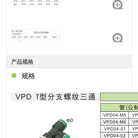
代号
G01
G02
G03
G04
G06
G1/8
G1/4
G3/8
G1/2
G3/4
螺纹
统一细牙螺
美制60°锥管螺纹
纹(UNF)
代号
U10
01N
02N
03N
04N
06N
10-
NPT1/
NPT1/
NPT3/
NPT1/
螺纹
32UN
NPT3/4
8
4
8
2
F
产品规格
■
规格