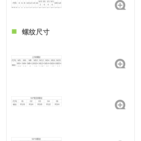
5/3
3/1
1/1
5/1
代号
4
6
8
10
12
14
16
3/8
1/2
2
6
4
6
气管外
Ф
Ф
Ф
Ф1
Ф1
Ф1
Ф1
Ф5/
Ф3/
Ф1/
Ф5/
Ф3/
Ф1/
径
4
6
8
0
2
4
6
32
16
14
16
8
2
■
螺纹尺寸
公制螺纹
代号
M5
M6
M8
M10
M12
M14
M16
M20
M5×
M6×
M8×1
M10×
M12×
M14×
M16×
M20×
螺纹
0.8
1.0
.0
1.0
1.25
1.5
1.5
1.5
55°锥形螺纹
代号
01
02
03
04
06
R1/8
R1/4
R3/8
R1/2
R3/4
螺纹
55°G螺纹