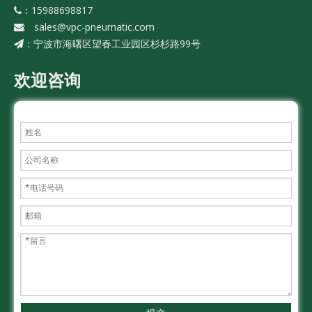
：15988698817

:
sales@vpc-pneumatic.com

宁波市海曙区望春工业园区杉杉路99号
：
欢迎咨询