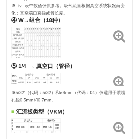
※
ⅳ 表中数值仅供参考。吸气流量根据真空系统状况而变
化；真空端口直径或管长度。
④ W→组合（18种）
代码
A
B
C
D
E
F
G
H
J
K
L
M
P
Q
R
S
T
W
筛选
○
○
○
○
○
○
○
○
○
○
○
○
○
○
○
○
○
○
吸气电磁阀
―
―
―
―
―
―
○
○
○
○
○
○
○
○
○
○
○
○
止回阀（真空保
―
○
―
○
―
○
―
○
―
○
―
○
―
―
―
―
―
―
持功能
机械真空开关
―
―
○
○
―
―
―
―
○
○
―
―
―
○
―
―
○
―
带LED显示的真
―
―
―
―
○
○
―
○
○
―
―
○
―
―
○
―
―
○
空开关
空气定时器式排
―
―
―
―
―
―
―
―
―
―
―
―
○
○
○
―
―
―
气阀
电磁阀式放空先
―
―
―
―
―
―
―
―
―
―
―
―
―
―
―
○
○
○
⑤ 1/4 → 真空口（管径）
导阀
无代码
单独底座底座
英寸尺寸
毫米尺寸
代码
5/32
1/4
5/16
04
06
08
管径
Φ5/32
Φ1/4
Φ5/16
Φ4
Φ6
Φ8
(mm)
※5/32'（代码：5/32）和ø4mm（代码：04）仅适用于喷嘴
孔径0.5mm和0.7mm。
■
汇流板类型（VKM）
端
英寸尺寸
毫米尺寸
口
顶部
位
侧面（直）
顶部（直）
侧面（直）
（直）
置
S
聚
聚
代
T
5/
S1/4
S5/16
丙
T5/32
T1/4
T5/16
S4
S6
S8
丙
T6
T8
码
4
32
烯
烯