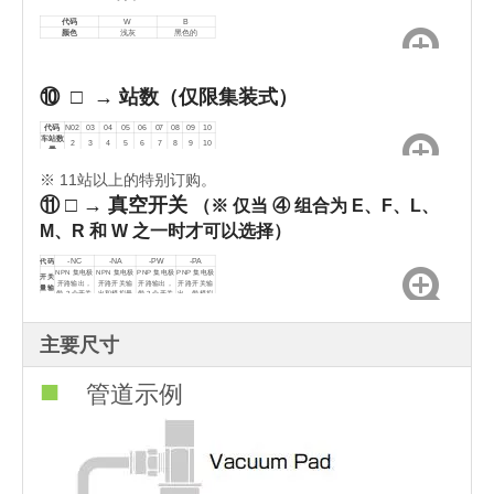
代码
W
B
颜色
浅灰
黑色的
⑩ □ → 站数（仅限集装式）
代码
N02
03
04
05
06
07
08
09
10
车站数
2
3
4
5
6
7
8
9
10
量
※ 11站以上的特别订购。
⑪
□ → 真空开关
（※ 仅当 ④ 组合为 E、F、L、
M、R 和 W 之一时才可以选择）
代码
-NC
-NA
-PW
-PA
NPN 集电极
NPN 集电极
PNP 集电极
PNP 集电极
开关
开路输出，
开路开关输
开路输出，
开路开关输
量输
带 2 个开关
出和模拟量
带 2 个开关
出，带模拟
出
输出
输出
输出
输出
主要尺寸
■
管道示例