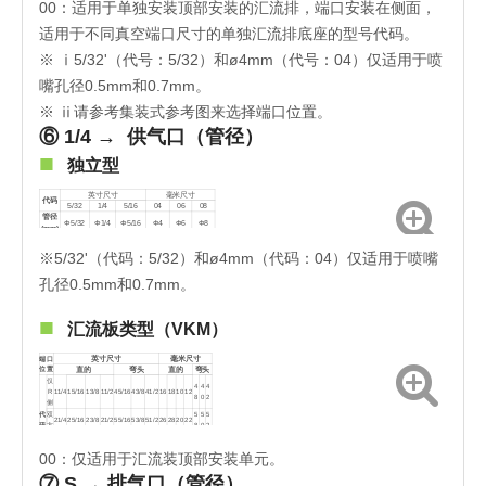
00：适用于单独安装顶部安装的汇流排，端口安装在侧面，
Φ
管
插
Φ5/3
Φ1/
Φ5/1
Φ
插
Φ
Φ
Φ
5/
Φ1/4
Φ5/16
Φ6
Φ8
径
头
2
4
6
4
头
4
6
8
适用于不同真空端口尺寸的单独汇流排底座的型号代码。
32
※ ⅰ5/32'（代号：5/32）和ø4mm（代号：04）仅适用于喷
嘴孔径0.5mm和0.7mm。
※ ⅱ请参考集装式参考图来选择端口位置。
⑥ 1/4 →
供气口（管径）
■
独立型
英寸尺寸
毫米尺寸
代码
5/32
1/4
5/16
04
06
08
管径
Φ5/32
Φ1/4
Φ5/16
Φ4
Φ6
Φ8
(mm)
※5/32'（代码：5/32）和ø4mm（代码：04）仅适用于喷嘴
孔径0.5mm和0.7mm。
■
汇流板类型（VKM）
端口
英寸尺寸
毫米尺寸
位置
直的
弯头
直的
弯头
仅
4
4
4
R
11/4
15/16
13/8
11/2
45/16
43/8
41/2
16
18
10
12
8
0
2
侧
代
双
5
5
5
21/4
25/16
23/8
21/2
55/16
53/8
51/2
26
28
20
22
码
方
8
0
2
仅
6
6
6
L
31/4
35/16
33/8
31/2
65/16
63/8
61/2
36
38
30
32
8
0
2
00：仅适用于汇流装顶部安装单元。
侧
Φ
Φ
Φ1/
Φ1/
Φ5/1
Φ3/
Φ1/
Φ
Φ
Φ
Φ
Φ
⑦ S →
排气口（管径）
管径
Φ5/16
Φ3/8
1
1