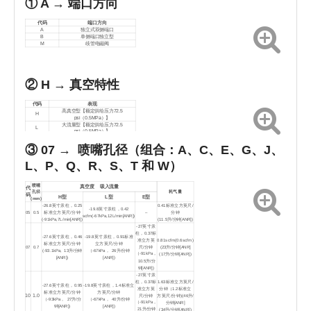
① A → 端口方向
代码
端口方向
A
独立式双侧端口
B
单侧端口独立型
M
歧管电磁阀
② H →
真空特性
代码
表现
高真空型【额定供给压力72.5
H
psi（0.5MPa）】
大流量型【额定供给压力72.5
L
psi（0.5MPa）】
低供气压力高真空型[额定供给压力50 psi
E
(0.35MPa)]
③ 07 →
喷嘴孔径（组合：A、C、E、G、J、
L、P、Q、R、S、T 和 W）
喷嘴
真空度 吸入流量
代
孔径
耗气量
码
H型
L型
E型
(mm)
-26.8英寸汞柱，0.25
0.41标准立方英尺/
-19.8英寸汞柱，0.42
05
0.5
标准立方英尺/分钟
–
分钟
scfm(-67kPa,12L/min[ANR])
(-91kPa,7L/min[ANR])
(11.5升/分钟[ANR])
-27英寸汞
柱，0.37标
-27.6英寸汞柱，0.46
-19.8英寸汞柱，0.91标准
准立方英
0.81scfm(0.6scfm)
标准立方英尺/分钟
立方英尺/分钟
尺/分钟
07
0.7
(23升/分钟[ANR]
(-93.1kPa, 13升/分钟
（-67kPa， 26升/分钟
（-91kPa，
(17升/分钟[ANR])
[ANR])
[ANR])
10.5升/分
钟[ANR])
-27英寸汞
柱，0.37标
1.63标准立方英尺/
-27.6英寸汞柱，0.95
-19.8英寸汞柱，1.4标准立
准立方英
分钟（
1.2标准立
标准立方英尺/分钟
方英尺/分钟
尺/分钟
方英尺/分钟)
10
1.0
(46升/
（-93kPa， 27升/分
（-67kPa， 40升/分钟
（-91kPa，
分钟[ANR]
钟[ANR])
[ANR])
21升/分钟
(34升/分钟[ANR])