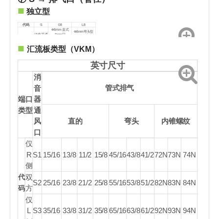
4
2
6
8
2
6
8
10
12
8
0
2
■
独立型
代码
S
08
L8
Φ8mm 直式
Φ8mm弯头型
消音器通
8mm同
管径
8mm同
风口
5/16'（管排
5/16'（管排气）
■
气）
汇流板类型（VKM）
英寸尺寸
消
管式排气
音
端口
器
类型
通
风
直的
弯头
内锥螺纹
口
仅
R
S1
15/16
13/8
11/2
15/8
45/16
43/8
41/2
72N
73N
74N
侧
代
双
S2
25/16
23/8
21/2
25/8
55/16
53/8
51/2
82N
83N
84N
方
码
仅
L
S3
35/16
33/8
31/2
35/8
65/16
63/8
61/2
92N
93N
94N