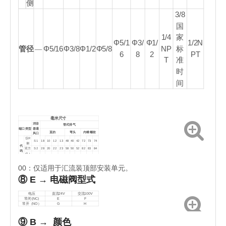
侧
3/8
国
1/4
家
Φ5/1
Φ3/
Φ1/
1/2N
―
管径
Φ5/16
Φ3/8
Φ1/2
Φ5/8
NP
标
6
8
2
PT
T
准
时
间
毫米尺寸
消音
管式排气
端口类型
器通
直的
弯头
内锥螺纹
风口
仅R
S1
18
10
12
13
48
40
42
72
73
74
侧
代
双方
S2
28
20
22
23
58
50
52
82
83
84
码
仅 L
S3
38
30
32
33
68
60
62
92
93
94
侧
Φ1
Φ1
RC
RC
RC
00：仅适用于汇流装顶部安装单元。
―
管径
Φ8
Φ10
Φ12
Φ16
Φ8
0
2
1/4
3/8
1/2
⑧ E → 电磁阀型式
电压
直流24V
交流100V
常闭 (NC)
E
F
常开（NO）
G
H
⑨ B → 颜色