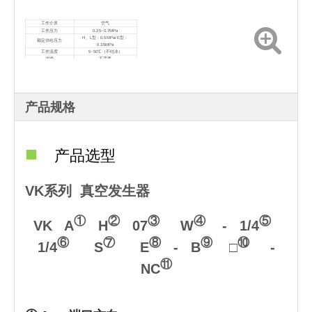
工作介质
空气
工作压力
0.25~0.7MPa
H、L型：0.5MPa/ E型：
额定供给压力
0.35MPa
工作温度
5~50℃（不结冰）
润滑
不需要
产品规格
■
产品选型
VK系列 真空发生器
①
②
③
④
⑤
VK A
H
07
W
- 1/4
⑥
⑦
⑧
⑨
⑩
1/4
S
E
- B
□
-
⑪
NC